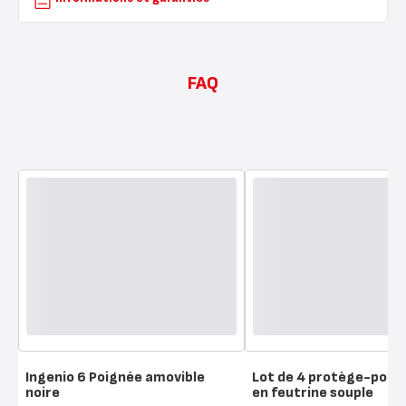
FAQ
Ingenio 6 Poignée amovible
Lot de 4 protège-poêl
noire
en feutrine souple
Note
Note