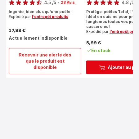
4.5
/5
-
4.8
/5
-
28 Avis
ratings.4.5
ratings.4.8
Ingenio, bien plus qu'une poêle !
Protège-poêles Tefal, l'ac
Expédié par
l’entrepôt produits
idéal en cuisine pour prot
longtemps toutes vos poêle
casseroles !
17,99 €
Expédié par
l’entrepôt prod
Prix
Actuellement indisponible
5,99 €
Prix
En stock
Recevoir une alerte dès
que le produit est
Ingenio
disponible
Ajouter au pa
6
Poignée
amovible
noire