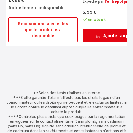
17,99 €
Expédié par
l’entrepôt prod
Prix
Actuellement indisponible
5,99 €
Prix
En stock
Recevoir une alerte dès
que le produit est
Ingenio
disponible
Ajouter au pa
6
Poignée
amovible
noire
**Selon des tests réalisés en interne
***Cette garantie Tefal n'affecte pas les droits légaux d'un
consommateur ou les droits qui ne peuvent être exclus ou limités, ni
les droits contre le détaillant auprès duquel le consommateur a
acheté le produit.
****Contrôles plus stricts que ceux exigés par la réglementation
en vigueur sur le contact alimentaire. Sans plomb, sans cadmium
(sans Pb, sans Cd) signifie sans addition intentionnelle de plomb et
de cadmium dans les revêtements et ces substances n'ont pas été