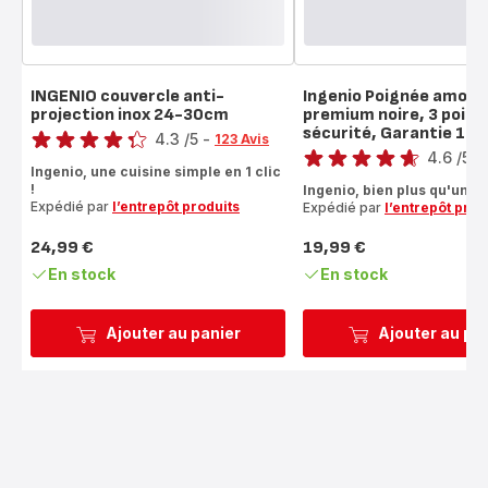
INGENIO couvercle anti-
Ingenio Poignée amovib
projection inox 24-30cm
premium noire, 3 point
Note
sécurité, Garantie 10 
Note
4.3
/5
-
123 Avis
4.6
/5
-
ratings.4.3
Ingenio, une cuisine simple en 1 clic
ratings.4.6
!
Ingenio, bien plus qu'une p
Expédié par
l’entrepôt produits
Expédié par
l’entrepôt prod
24,99 €
19,99 €
Prix
Prix
En stock
En stock
Ajouter au panier
Ajouter au pa