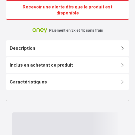
Recevoir une alerte dès que le produit est
Ingenio
disponible
Easy
Cook&Clean,
Antiadhésif,
Paiement en 3x et 4x sans frais
Batterie
de
Description
cuisine
13
pièces,
Inclus en achetant ce produit
Non
induction
Caractéristiques