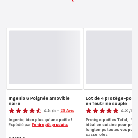
Ingenio 6 Poignée amovible
Lot de 4 protège-poêl
noire
en feutrine souple
Note
Note
4.5
/5
-
4.8
/5
-
28 Avis
ratings.4.5
ratings.4.8
Ingenio, bien plus qu'une poêle !
Protège-poêles Tefal, l'ac
Expédié par
l’entrepôt produits
idéal en cuisine pour prot
longtemps toutes vos poêle
casseroles !