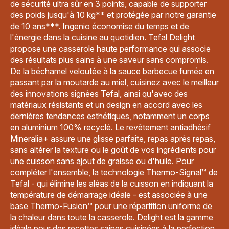
de sécurité ultra sûr en 3 points, capable de supporter
des poids jusqu'à 10 kg** et protégée par notre garantie
de 10 ans***. Ingenio économise du temps et de
l'énergie dans la cuisine au quotidien. Tefal Delight
propose une casserole haute performance qui associe
des résultats plus sains à une saveur sans compromis.
De la béchamel veloutée à la sauce barbecue fumée en
passant par la moutarde au miel, cuisinez avec le meilleur
des innovations signées Tefal, ainsi qu'avec des
matériaux résistants et un design en accord avec les
dernières tendances esthétiques, notamment un corps
en aluminium 100% recyclé. Le revêtement antiadhésif
Mineralia+ assure une glisse parfaite, repas après repas,
sans altérer la texture ou le goût de vos ingrédients pour
une cuisson sans ajout de graisse ou d'huile. Pour
compléter l'ensemble, la technologie Thermo-Signal™ de
Tefal - qui élimine les aléas de la cuisson en indiquant la
température de démarrage idéale - est associée à une
base Thermo-Fusion™ pour une répartition uniforme de
la chaleur dans toute la casserole. Delight est la gamme
idéale pour des recettes saines cuisinées à la perfection.