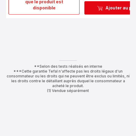
que le produit est
Ingenio
disponible
Ajouter au pa
6
Poignée
amovible
noire
**Selon des tests réalisés en interne
***Cette garantie Tefal n'affecte pas les droits légaux d'un
consommateur ou les droits qui ne peuvent être exclus ou limités, ni
les droits contre le détaillant auprès duquel le consommateur a
acheté le produit.
(1) Vendue séparément