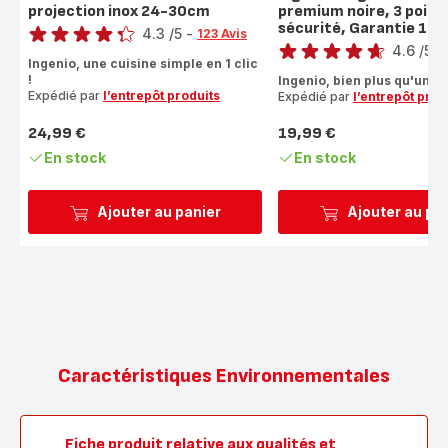
projection inox 24-30cm
premium noire, 3 point
Note
sécurité, Garantie 10 
Note
4.3
/5
-
123 Avis
4.6
/5
-
ratings.4.3
Ingenio, une cuisine simple en 1 clic
ratings.4.6
!
Ingenio, bien plus qu'une p
Expédié par
l’entrepôt produits
Expédié par
l’entrepôt prod
24,99 €
19,99 €
Prix
Prix
En stock
En stock
Ajouter au panier
Ajouter au pa
Caractéristiques Environnementales
Fiche produit relative aux qualités et