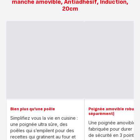
manche amovible, Antiadhésif, Induction,
20cm
Bien plus qu’une poêle
Poignée amovible robust
séparément)
Simplifiez vous la vie en cuisine :
Une poignée amovible r
une poignée ultra sûre, des
fabriquée pour durer : s
poêles qui s’empilent pour des
de sécurité en 3 points,
recettes qui gratinent au four et