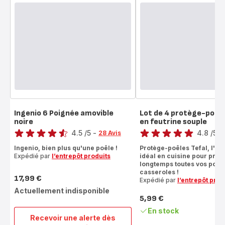
Ingenio 6 Poignée amovible
Lot de 4 protège-poêl
noire
en feutrine souple
Note
Note
4.5
/5
-
4.8
/5
-
28 Avis
ratings.4.5
ratings.4.8
Ingenio, bien plus qu'une poêle !
Protège-poêles Tefal, l'ac
Expédié par
l’entrepôt produits
idéal en cuisine pour prot
longtemps toutes vos poêle
casseroles !
17,99 €
Expédié par
l’entrepôt prod
Prix
Actuellement indisponible
5,99 €
Prix
En stock
Recevoir une alerte dès