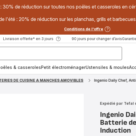
 : 30% de réduction sur toutes nos poêles et casseroles en
e l'été : 20% de réduction sur les planchas, grills et barbec
Conditions de l'offre
Livraison offerte* en 3 jours
90 jours pour changer d’avis
Garantie
oêles & casseroles
Petit électroménager
Ustensiles & moules
Ac
TERIES DE CUISINE A MANCHES AMOVIBLES
Ingenio Daily Chef, Ant
Expédié par Tefal 
Ingenio Dai
Batterie de
Induction