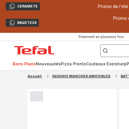
Promo de l'été
CERAMETE
Copier
Promo d
BBQETE26
Copier
Paiement en plusieurs fois
["Poêles
inox,
Accueil
Cake
Factory,
Tefal
Planchas,
Céramique..."]
Bons Plans
Nouveautés
Pizza Pronto
Couteaux Eversharp
P
Accueil
INGENIO MANCHES AMOVIBLES
BAT