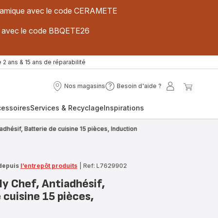
 céramique avec le code CERAMETE
ues avec le code BBQETE26
 2 ans & 15 ans de réparabilité
Nos magasins
Besoin d'aide ?
Nos
Besoin
Mon
Mon
magasins
d'aide
compte
panier
cessoires
Services & Recyclage
Inspirations
?
iadhésif, Batterie de cuisine 15 pièces, Induction
depuis
l’entrepôt produits
|
Ref: L7629902
ly Chef, Antiadhésif,
 cuisine 15 pièces,