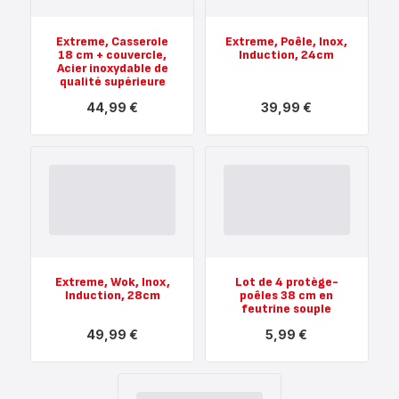
Extreme, Casserole
Extreme, Poêle, Inox,
18 cm + couvercle,
Induction, 24cm
Acier inoxydable de
qualité supérieure
44,99 €
39,99 €
Voir
Voir
plus...
plus...
-
-
Extreme,
Extreme,
Casserole
Poêle,
18 cm
Inox,
+
Induction,
couvercle,
24cm
Acier
-
inoxydable
39,99 €
de
qualité
Extreme, Wok, Inox,
Lot de 4 protège-
supérieure
Induction, 28cm
poêles 38 cm en
-
feutrine souple
44,99 €
49,99 €
5,99 €
Voir
Voir
plus...
plus...
-
-
Extreme,
Lot