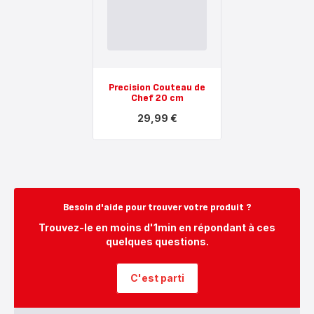
Wok,
de
Inox,
4
Induction,
protège-
28cm
poêles
-
38
49,99 €
cm
en
feutrine
Precision Couteau de
souple
Chef 20 cm
-
5,99 €
29,99 €
Voir
plus...
-
Precision
Couteau
de
Chef
20
Besoin d'aide pour trouver votre produit ?
cm
-
Trouvez-le en moins d'1min en répondant à ces
29,99 €
quelques questions.
C'est parti