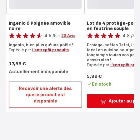
Ingenio 6 Poignée amovible
Lot de 4 protège-poêl
noire
en feutrine souple
Note
Note
4.5
/5
-
4.8
/5
-
28 Avis
ratings.4.5
ratings.4.8
Ingenio, bien plus qu'une poêle !
Protège-poêles Tefal, l'ac
Expédié par
l’entrepôt produits
idéal en cuisine pour prot
longtemps toutes vos poêle
casseroles !
17,99 €
Expédié par
l’entrepôt prod
Prix
Actuellement indisponible
5,99 €
Prix
En stock
Recevoir une alerte dès
que le produit est
Ingenio
disponible
Ajouter au pa
6
Poignée
amovible
noire