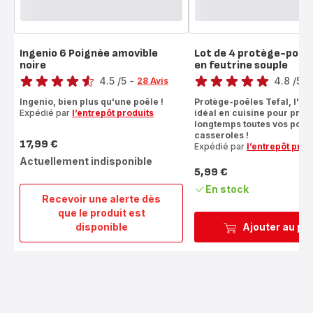
Ingenio 6 Poignée amovible
Lot de 4 protège-poêl
noire
en feutrine souple
Note
Note
4.5
/5
-
4.8
/5
-
28 Avis
ratings.4.5
ratings.4.8
Ingenio, bien plus qu'une poêle !
Protège-poêles Tefal, l'ac
Expédié par
l’entrepôt produits
idéal en cuisine pour prot
longtemps toutes vos poêle
casseroles !
17,99 €
Expédié par
l’entrepôt prod
Prix
Actuellement indisponible
5,99 €
Prix
En stock
Recevoir une alerte dès
que le produit est
Ingenio
disponible
Ajouter au pa
6
Poignée
amovible
noire