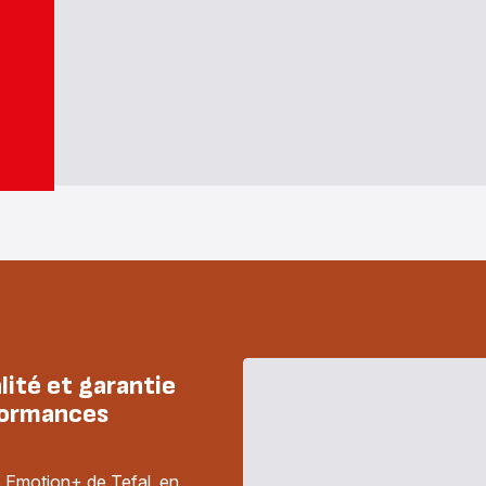
lité et garantie
formances
 Emotion+ de Tefal, en