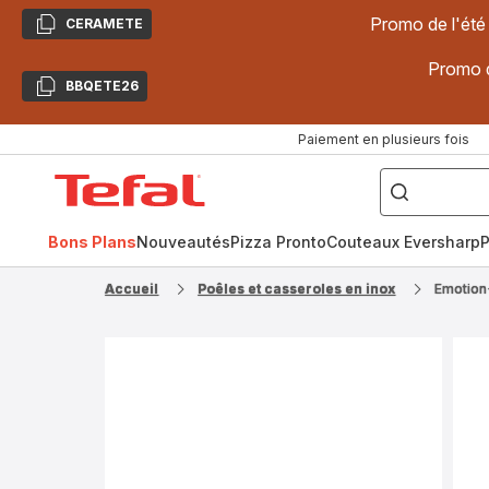
Promo de l'été
CERAMETE
Copier
Promo d
BBQETE26
Copier
Paiement en plusieurs fois
["Poêles
inox,
Accueil
Cake
Factory,
Tefal
Planchas,
Céramique..."]
Bons Plans
Nouveautés
Pizza Pronto
Couteaux Eversharp
P
Accueil
Poêles et casseroles en inox
Emotion+