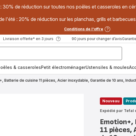
 : 30% de réduction sur toutes nos poêles et casseroles en
e l'été : 20% de réduction sur les planchas, grills et barbec
Conditions de l'offre
Livraison offerte* en 3 jours
90 jours pour changer d’avis
Garantie
oêles & casseroles
Petit électroménager
Ustensiles & moules
Ac
, Batterie de cuisine 11 pièces, Acier inoxydable, Garantie de 10 ans, Induc
Nouveau
Produ
Expédié par Tefal 
Emotion+, 
11 pièces, 