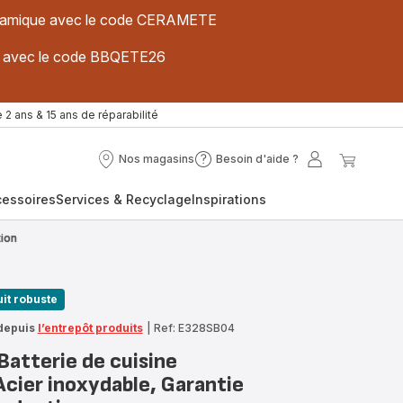
 céramique avec le code CERAMETE
ues avec le code BBQETE26
 2 ans & 15 ans de réparabilité
Nos magasins
Besoin d'aide ?
Nos
Besoin
Mon
Mon
magasins
d'aide
compte
panier
cessoires
Services & Recyclage
Inspirations
?
tion
it robuste
depuis
l’entrepôt produits
|
Ref: E328SB04
Batterie de cuisine
Acier inoxydable, Garantie