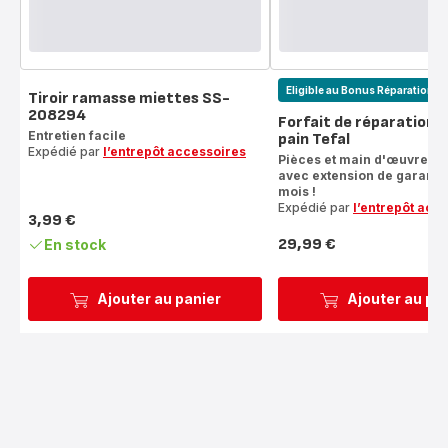
Eligible au Bonus Réparation : 
Tiroir ramasse miettes SS-
208294
Forfait de réparation g
Entretien facile
pain Tefal
Expédié par
l’entrepôt accessoires
Pièces et main d'œuvre c
avec extension de garantie
mois !
Expédié par
l’entrepôt acc
3,99 €
Prix
29,99 €
En stock
Prix
Ajouter au panier
Ajouter au pa