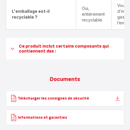
Vous t
Oui,
L'emballage est-il
d’info
entièrement
recyclable ?
gestes
recyclable
l’emba
Ce produit inclut certains composants qui
contiennent des :
Documents
Télécharger les consignes de sécurité
Informations et garanties