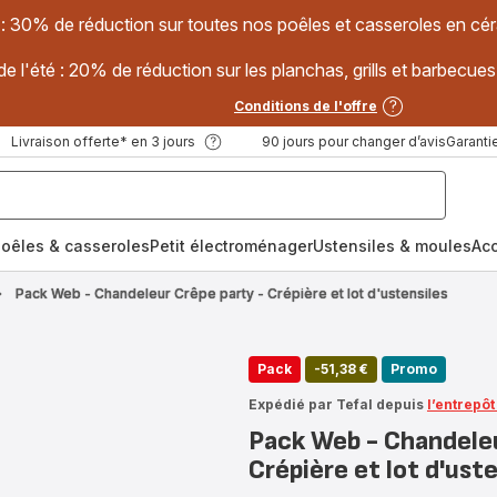
 : 30% de réduction sur toutes nos poêles et casseroles en
e l'été : 20% de réduction sur les planchas, grills et barbec
Conditions de l'offre
Livraison offerte* en 3 jours
90 jours pour changer d’avis
Garantie
oêles & casseroles
Petit électroménager
Ustensiles & moules
Ac
Pack Web - Chandeleur Crêpe party - Crépière et lot d'ustensiles
Pack
-51,38 €
Promo
Expédié par Tefal depuis
l’entrepôt
Pack Web - Chandeleu
Crépière et lot d'uste