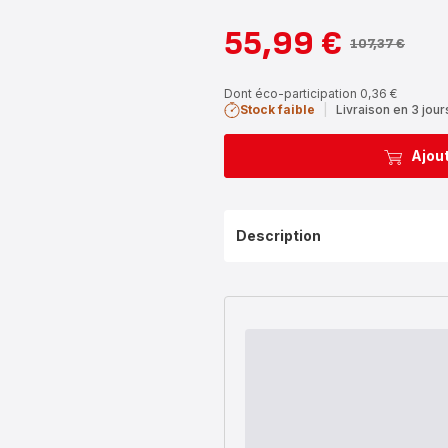
55,99 €
107,37 €
Prix
Prix
avec
initial
réduction
Dont éco-participation 0,36 €
Stock faible
|
Livraison en 3 jour
Ajout
Description