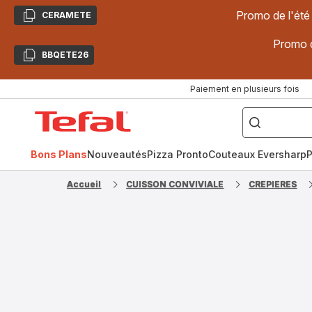
Promo de l'été
CERAMETE
Copier
Promo d
BBQETE26
Copier
Paiement en plusieurs fois
["Poêles
inox,
Accueil
Cake
Factory,
Tefal
Planchas,
Céramique..."]
Bons Plans
Nouveautés
Pizza Pronto
Couteaux Eversharp
P
Accueil
CUISSON CONVIVIALE
CREPIERES