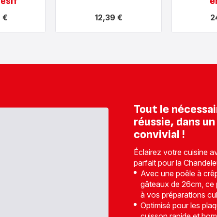
ésif
e
 €
12,39 €
2
Voir
Voir
plus...
plus...
-
-
BIENVENUE
Crêpes
Accessoires
Express,
-
Mélangeur
Set
pâte
3
à
pièces
crêpes
Noir
manuel,
-
Lames
12,39 €
en
Tout le nécessai
inox
réussie, dans un
-
24,99 €
convivial !
Éclairez votre cuisine a
parfait pour la Chandele
Avec une poêle à crê
gâteaux de 26cm, ce p
à vos préparations cul
Optimisé pour les plaq
cuisson rapide et ho