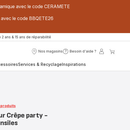
 céramique avec le code CERAMETE
ues avec le code BBQETE26
 2 ans & 15 ans de réparabilité
Nos magasins
Besoin d'aide ?
Nos
Besoin
Mon
Mon
magasins
d'aide
compte
panier
cessoires
Services & Recyclage
Inspirations
?
 produits
r Crêpe party -
nsiles