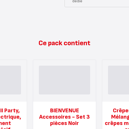
dédié
Ce pack contient
ll Party,
BIENVENUE
Crêpe
ectrique,
Accessoires - Set 3
Mélang
ment
pièces Noir
crêpes m