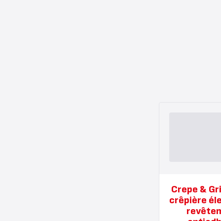
Crepe & Gri
crêpière él
revête