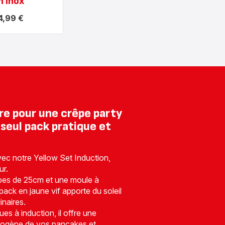
n inox
4,99 €
re pour une crêpe party
 seul pack pratique et
vec notre Yellow Set Induction,
ur.
pes de 25cm et une moule à
ack en jaune vif apporte du soleil
inaires.
ues à induction, il offre une
mogène de vos pancakes et