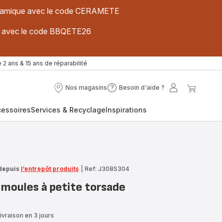
 céramique avec le code CERAMETE
ues avec le code BBQETE26
 2 ans & 15 ans de réparabilité
Nos magasins
Besoin d'aide ?
Nos
Besoin
Mon
Mon
magasins
d'aide
compte
panier
cessoires
Services & Recyclage
Inspirations
?
depuis
l’entrepôt produits
|
Ref: J308S304
 moules à petite torsade
ivraison en 3 jours