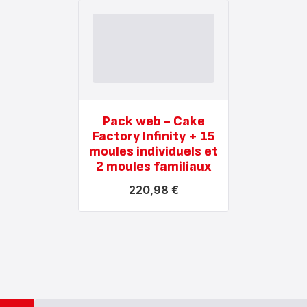
Pack web - Cake
Factory Infinity + 15
moules individuels et
2 moules familiaux
220,98 €
Voir
plus...
-
Pack
web
-
Cake
Factory
Infinity
+
15