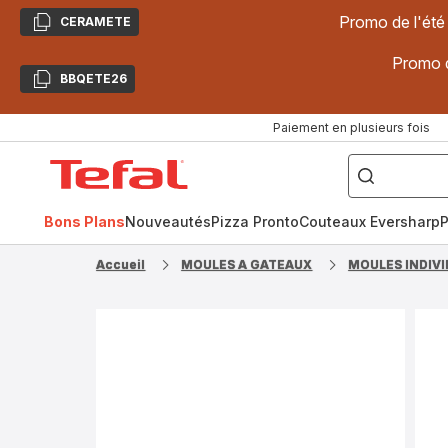
Promo de l'été
CERAMETE
Copier
Promo d
BBQETE26
Copier
Paiement en plusieurs fois
["Poêles
inox,
Accueil
Cake
Factory,
Tefal
Planchas,
Céramique..."]
Bons Plans
Nouveautés
Pizza Pronto
Couteaux Eversharp
P
Accueil
MOULES A GATEAUX
MOULES INDIVI