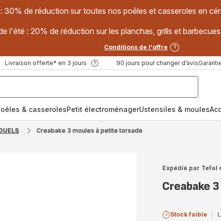
 : 30% de réduction sur toutes nos poêles et casseroles en
e l'été : 20% de réduction sur les planchas, grills et barbec
Conditions de l'offre
Livraison offerte* en 3 jours
90 jours pour changer d’avis
Garantie
oêles & casseroles
Petit électroménager
Ustensiles & moules
Ac
DUELS
Creabake 3 moules à petite torsade
Expédié par Tefal 
Creabake 3
Stock faible
|
L