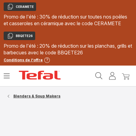
CERAMETE
Copier
Promo de l'été : 30% de réduction sur toutes nos poêles
et casseroles en céramique avec le code CERAMETE
BBQETE26
Copier
Promo de l'été : 20% de réduction sur les planchas, grills et
barbecues avec le code BBQETE26
Conditions de l'offre
Accueil
Ouvrir
Mon
Mon
Tefal
le
compte
panie
menu
Blenders & Soup Makers