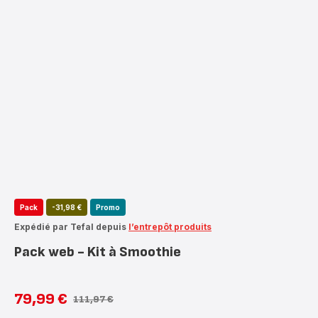
Pack
-31,98 €
Promo
Expédié par Tefal depuis
l’entrepôt produits
Pack web - Kit à Smoothie
79,99 €
111,97 €
Prix
Prix
avec
initial