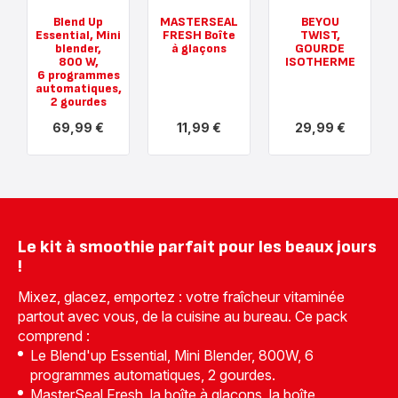
Blend Up
MASTERSEAL
BEYOU
Essential, Mini
FRESH Boîte
TWIST,
blender,
à glaçons
GOURDE
800 W,
ISOTHERME
6 programmes
automatiques,
2 gourdes
69,99 €
11,99 €
29,99 €
Voir
Voir
Voir
plus...
plus...
plus...
-
-
-
Blend
MASTERSEAL
BEYOU
Up
FRESH
TWIST,
Essential,
Boîte
GOURDE
Mini
à
ISOTHERME
blender,
glaçons
-
Le kit à smoothie parfait pour les beaux jours
800 W,
-
29,99 €
6 programmes
11,99 €
!
automatiques,
2 gourdes
Mixez, glacez, emportez : votre fraîcheur vitaminée
-
partout avec vous, de la cuisine au bureau. Ce pack
69,99 €
comprend :
Le Blend'up Essential, Mini Blender, 800W, 6
programmes automatiques, 2 gourdes.
MasterSeal Fresh, la boîte à glaçons, la boîte