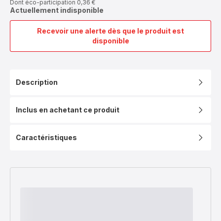
Dont éco-participation 0,36 €
Actuellement indisponible
Recevoir une alerte dès que le produit est
Appareil
disponible
à
panini
et
gril
Description
Inicio
Adjust,
Thermostat
Inclus en achetant ce produit
réglable,
2 000 W
Caractéristiques