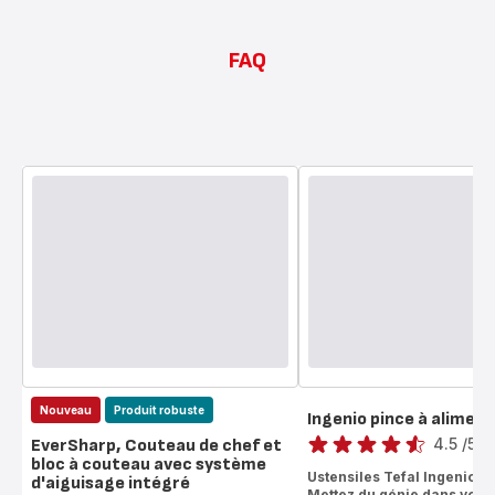
FAQ
Nouveau
Produit robuste
Ingenio pince à aliment
Note
4.5
/5
-
EverSharp, Couteau de chef et
bloc à couteau avec système
ratings.4.5
Ustensiles Tefal Ingenio 
d'aiguisage intégré
Note
Mettez du génie dans vos m