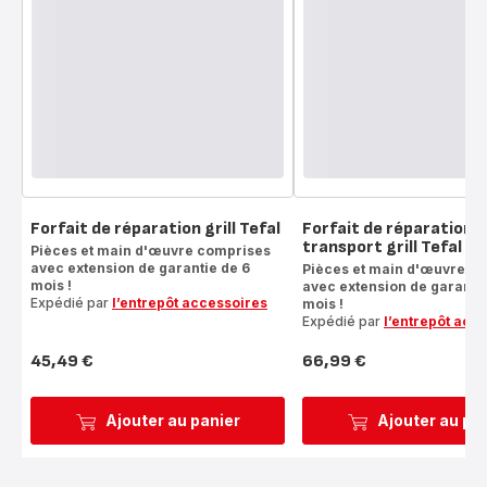
Forfait de réparation grill Tefal
Forfait de réparation 
transport grill Tefal
Pièces et main d'œuvre comprises
avec extension de garantie de 6
Pièces et main d'œuvre c
mois !
avec extension de garantie
Expédié par
l’entrepôt accessoires
mois !
Expédié par
l’entrepôt acc
45,49 €
66,99 €
Prix
Prix
Ajouter au panier
Ajouter au pa