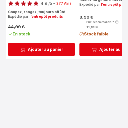
4.9
/5
-
277 Avis
Expédié par
l’entrepôt prod
ratings.4.9
Coupez, rangez, toujours affûté
Expédié par
l’entrepôt produits
9,99 €
Prix
Prix recommandé
*
44,99 €
11,99 €
Prix
En stock
Stock faible
Ajouter au panier
Ajouter au pa