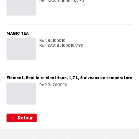
Réf. SAV: BJ1000FR/7Y0
Magic
Mag
Tea
Tea
by
by
Thé
Thé
MAGIC TEA
Ref: BJ100010
Réf. SAV: BJ100010/7Y0
MAGIC
MA
TEA
TE
Element, Bouilloire électrique, 1,7 L, 5 niveaux de température
Ref: BJ760DE0
Ele
Boui
élec
1,7 
5 n
Retour
de
tem