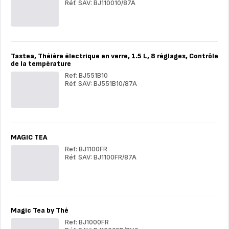
verr
Réf. SAV: BJ110010/87A
5
5
MAGIC
températures
MA
tem
TEA
TE
Tastea, Théière électrique en verre, 1.5 L, 8 réglages, Contrôle
de la température
Ref: BJ551B10
Réf. SAV: BJ551B10/87A
Tastea,
Tas
Théière
Thé
électrique
élec
en
en
verre,
verr
1.5
1.5
MAGIC TEA
L,
L,
8
8
Ref: BJ1100FR
réglages,
rég
Réf. SAV: BJ1100FR/87A
Contrôle
Con
MAGIC
de
MA
de
TEA
la
TE
la
température
tem
Magic Tea by Thé
Ref: BJ1000FR