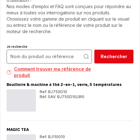
d’utilisation !
Nos modes d’emploi et FAQ sont conçues pour répondre au
mieux à toutes vos interrogations sur nos produits.
Choisissez votre gamme de produit en cliquant sur le visuel
ou entrez le nom ou la référence de votre produit sur le
moteur de recherche.
Je recherche
Rechercher
Comment trouver ma référence de
produit
Bouilloire & machine à thé 2-en-1, verre, 5 températures
Ref: BJ750D10
Réf. SAV: BJ750D10/JR0
Bouilloire
Boui
&
&
machine
mac
à
à
thé
thé
2-
2-
MAGIC TEA
en-
en-
1,
1,
Ref: BJ110010
verre,