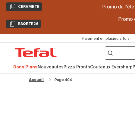
Promo de l'été
CERAMETE
Copier
Promo d
BBQETE26
Copier
Paiement en plusieurs fois
["Poêles
inox,
Accueil
Cake
Factory,
Tefal
Planchas,
Céramique..."]
Bons Plans
Nouveautés
Pizza Pronto
Couteaux Eversharp
P
Accueil
Page 404