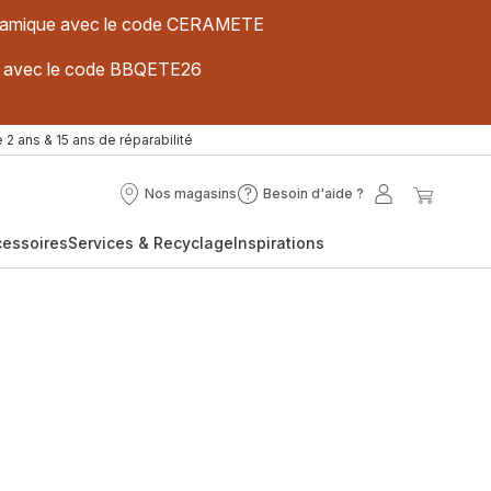
 céramique avec le code CERAMETE
ues avec le code BBQETE26
 2 ans & 15 ans de réparabilité
Nos magasins
Besoin d'aide ?
Nos
Besoin
Mon
Mon
magasins
d'aide
compte
panier
cessoires
Services & Recyclage
Inspirations
?