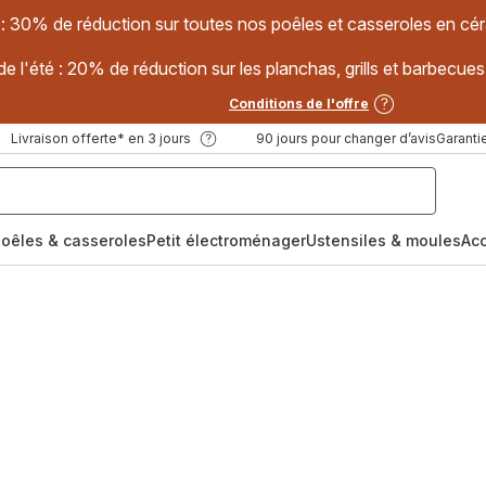
 : 30% de réduction sur toutes nos poêles et casseroles en
e l'été : 20% de réduction sur les planchas, grills et barbec
Conditions de l'offre
Livraison offerte* en 3 jours
90 jours pour changer d’avis
Garantie
oêles & casseroles
Petit électroménager
Ustensiles & moules
Ac