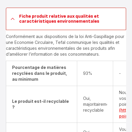
Fiche produit relative aux qualités et
caractéristiques environnementales
Conformément aux dispositions de la loi Anti-Gaspillage pour
une Economie Circulaire, Tefal communique les qualités et
caractéristiques environnementales de ses produits afin
d’améliorer l’information de ses consommateurs.
Pourcentage de matières
recyclées dans le produit,
93%
-
au minimum
Nous v
Oui,
vos pr
Le produit est-il recyclable
majoritairement
points
?
recyclable
(http
point-
Vous t