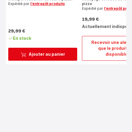
Expédié par
l’entrepôt produits
pizza
Expédié par
l’entrepôt prod
19,99 €
Prix
Actuellement indisponi
29,99 €
Prix
En stock
Recevoir une alert
que le produit e
Bross
Ajouter au panier
disponible
à
netto
pour
four
à
pizza
XA40