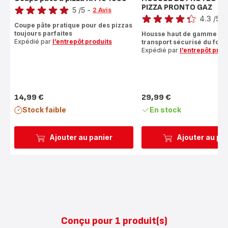
PIZZA PRONTO GAZ
Note
5
/5
-
2 Avis
4.3
/5
-
Avis
Coupe pâte pratique pour des pizzas
ratings.4.3
5
toujours parfaites
Housse haut de gamme po
étoiles
Expédié par
l’entrepôt produits
transport sécurisé du four 
(moyenne)
Expédié par
l’entrepôt prod
14,99 €
29,99 €
Prix
Prix
Stock faible
En stock
Ajouter au panier
Ajouter au pa
Conçu pour 1 produit(s)