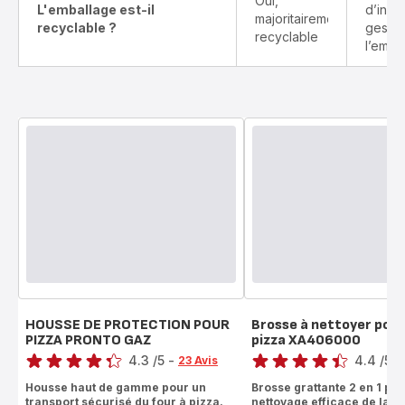
Oui,
L'emballage est-il
d’info
majoritairement
recyclable ?
gestes
recyclable
l’emba
HOUSSE DE PROTECTION POUR
Brosse à nettoyer pour
PIZZA PRONTO GAZ
pizza XA406000
Note
Note
4.3
/5
-
4.4
/5
-
23 Avis
ratings.4.3
ratings.4.4
Housse haut de gamme pour un
Brosse grattante 2 en 1 po
transport sécurisé du four à pizza.
nettoyage efficace de la pi