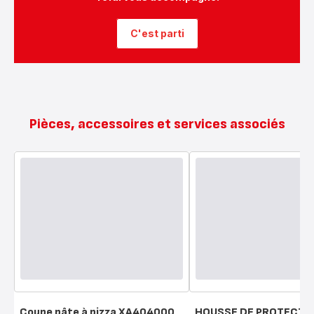
C'est parti
Pièces, accessoires et services associés
Coupe pâte à pizza XA404000
HOUSSE DE PROTECTI
Note