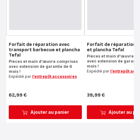
Forfait de réparation avec
Forfait de réparation 
transport barbecue et plancha
et plancha Tefal
Tefal
Pièces et main d'œuvre c
avec extension de garantie
Pièces et main d'œuvre comprises
mois !
avec extension de garantie de 6
Expédié par
l’entrepôt acc
mois !
Expédié par
l’entrepôt accessoires
62,99 €
39,99 €
Prix
Prix
Ajouter au panier
Ajouter au pa