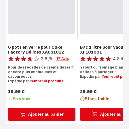
6 pots en verre pour Cake
Bac 1 litre pour yaourt
Factory Délices XA631012
XF101001
Note
Note
3.6
/5
-
4.8
/5
-
17 Avis
ratings.3.6
ratings.4.8
Pour des recettes de crème dessert
Yaourt ou fromage blanc, 
encore plus onctueuses et
délices à partager !
savoureuses !
Expédié par
l’entrepôt prod
Expédié par
l’entrepôt produits
19,99 €
29,99 €
Prix
Prix
En stock
Stock faible
Ajouter au panier
Ajouter au pa