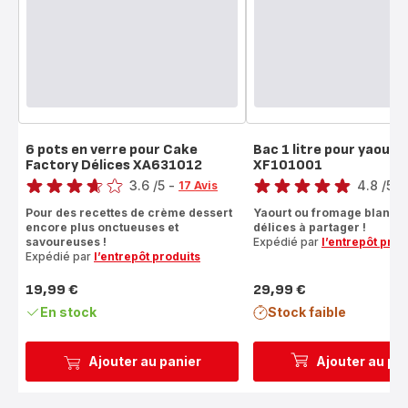
6 pots en verre pour Cake
Bac 1 litre pour yaourt
Factory Délices XA631012
XF101001
Note
Note
3.6
/5
-
4.8
/5
-
17 Avis
ratings.3.6
ratings.4.8
Pour des recettes de crème dessert
Yaourt ou fromage blanc, 
encore plus onctueuses et
délices à partager !
savoureuses !
Expédié par
l’entrepôt prod
Expédié par
l’entrepôt produits
19,99 €
29,99 €
Prix
Prix
En stock
Stock faible
Ajouter au panier
Ajouter au pa