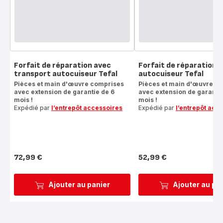
Forfait de réparation avec
Forfait de réparation
transport autocuiseur Tefal
autocuiseur Tefal
Pièces et main d'œuvre comprises
Pièces et main d'œuvre c
avec extension de garantie de 6
avec extension de garantie
mois !
mois !
Expédié par
l’entrepôt accessoires
Expédié par
l’entrepôt acc
72,99 €
52,99 €
Prix
Prix
Ajouter au panier
Ajouter au pa