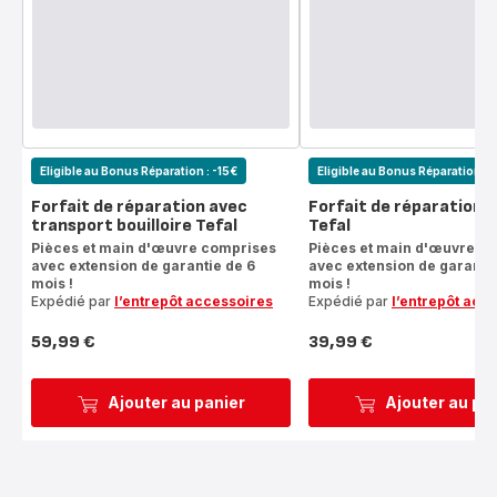
Eligible au Bonus Réparation : -15€
Eligible au Bonus Réparation : 
Forfait de réparation avec
Forfait de réparation b
transport bouilloire Tefal
Tefal
Pièces et main d'œuvre comprises
Pièces et main d'œuvre c
avec extension de garantie de 6
avec extension de garantie
mois !
mois !
Expédié par
l’entrepôt accessoires
Expédié par
l’entrepôt acc
59,99 €
39,99 €
Prix
Prix
Ajouter au panier
Ajouter au pa