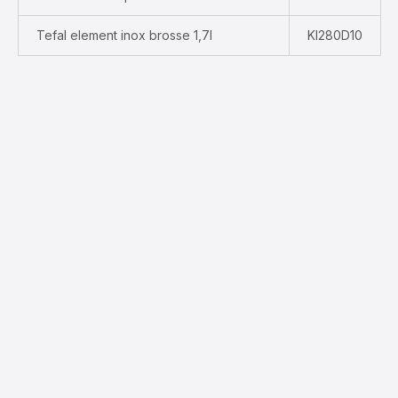
Tefal element inox brosse 1,7l
KI280D10