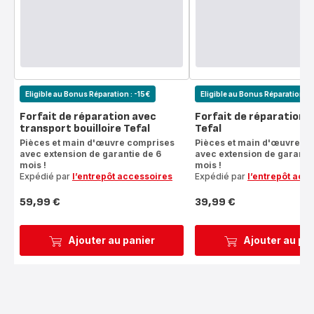
Eligible au Bonus Réparation : -15€
Eligible au Bonus Réparation : 
Forfait de réparation avec
Forfait de réparation b
transport bouilloire Tefal
Tefal
Pièces et main d'œuvre comprises
Pièces et main d'œuvre c
avec extension de garantie de 6
avec extension de garantie
mois !
mois !
Expédié par
l’entrepôt accessoires
Expédié par
l’entrepôt acc
59,99 €
39,99 €
Prix
Prix
Ajouter au panier
Ajouter au pa