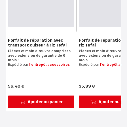
Forfait de réparation avec
Forfait de réparation c
transport cuiseur à riz Tefal
riz Tefal
Pièces et main d'œuvre comprises
Pièces et main d'œuvre c
avec extension de garantie de 6
avec extension de garantie
mois !
mois !
Expédié par
l’entrepôt accessoires
Expédié par
l’entrepôt acc
56,49 €
35,99 €
Prix
Prix
Ajouter au panier
Ajouter au pa