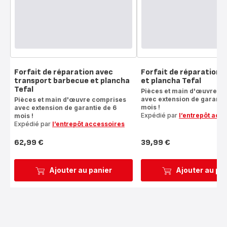
Forfait de réparation avec
Forfait de réparation 
transport barbecue et plancha
et plancha Tefal
Tefal
Pièces et main d'œuvre c
avec extension de garantie
Pièces et main d'œuvre comprises
mois !
avec extension de garantie de 6
Expédié par
l’entrepôt acc
mois !
Expédié par
l’entrepôt accessoires
62,99 €
39,99 €
Prix
Prix
Ajouter au panier
Ajouter au pa