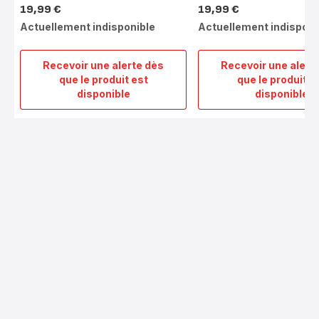
19,99 €
19,99 €
Prix
Prix
Actuellement indisponible
Actuellement indisponi
Recevoir une alerte dès
Recevoir une alert
que le produit est
que le produit e
2
2
disponible
disponible
plaques
Samo
Gaufre
plate
Snack
Snack
Collection
Collec
XA8104F0
XA81