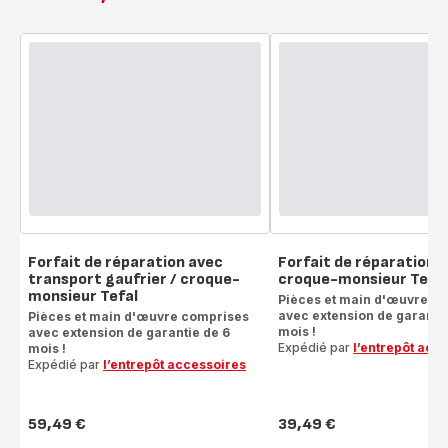
Forfait de réparation avec
Forfait de réparation g
transport gaufrier / croque-
croque-monsieur Tefal
monsieur Tefal
Pièces et main d'œuvre c
avec extension de garantie
Pièces et main d'œuvre comprises
mois !
avec extension de garantie de 6
Expédié par
l’entrepôt acc
mois !
Expédié par
l’entrepôt accessoires
59,49 €
39,49 €
Prix
Prix