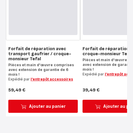
Forfait de réparation avec
Forfait de réparation g
transport gaufrier / croque-
croque-monsieur Tefal
monsieur Tefal
Pièces et main d'œuvre c
avec extension de garantie
Pièces et main d'œuvre comprises
mois !
avec extension de garantie de 6
Expédié par
l’entrepôt acc
mois !
Expédié par
l’entrepôt accessoires
59,49 €
39,49 €
Prix
Prix
Ajouter au panier
Ajouter au pa