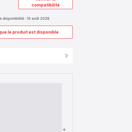
compatibilité
 disponibilité : 10 août 2026
que le produit est disponible
Plaques
de
remplacement
SS-
9100042277