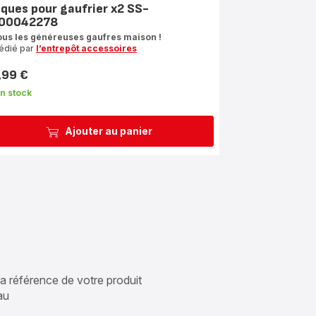
aques pour gaufrier x2 SS-
00042278
ous les généreuses gaufres maison !
édié par
l’entrepôt accessoires
,99 €
n stock
Ajouter au panier
 la référence de votre produit
au