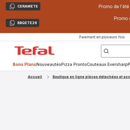
Promo de l'été
CERAMETE
Copier
Promo d
BBQETE26
Copier
Paiement en plusieurs fois
["Poêles
inox,
Accueil
Cake
Factory,
Tefal
Planchas,
Céramique..."]
Bons Plans
Nouveautés
Pizza Pronto
Couteaux Eversharp
P
Accueil
Boutique en ligne pièces détachées et ac