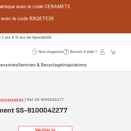
 céramique avec le code CERAMETE
ues avec le code BBQETE26
 2 ans & 15 ans de réparabilité
Nos magasins
Besoin d'aide ?
Nos
Besoin
Mon
Mon
magasins
d'aide
compte
panier
cessoires
Services & Recyclage
Inspirations
?
t accessoires
|
Ref: SS-9100042277
ement SS-9100042277
Vérifier la