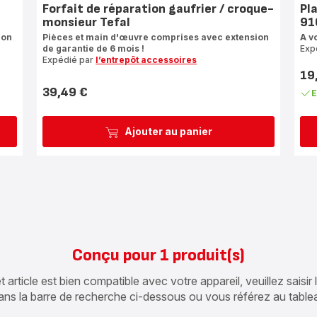
Forfait de réparation gaufrier / croque-
Pl
monsieur Tefal
91
ion
Pièces et main d'œuvre comprises avec extension
A v
de garantie de 6 mois !
Exp
Expédié par
l’entrepôt accessoires
19
Prix
39,49 €
E
Prix
Ajouter au panier
Conçu pour 1 produit(s)
article est bien compatible avec votre appareil, veuillez saisir
ans la barre de recherche ci-dessous ou vous référez au table