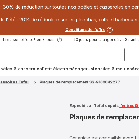
 : 30% de réduction sur toutes nos poêles et casseroles en
e l'été : 20% de réduction sur les planchas, grills et barbec
Conditions de l'offre
Livraison offerte* en 3 jours
90 jours pour changer d’avis
Garantie
oêles & casseroles
Petit électroménager
Ustensiles & moules
Ac
cessoires Tefal
Plaques de remplacement SS-9100042277
Expédié par Tefal depuis
l’entrepô
Plaques de remplac
Cet article est compatible avec
1