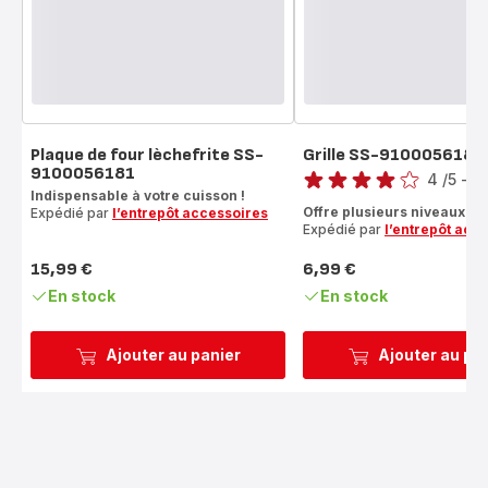
Plaque de four lèchefrite SS-
Grille SS-9100056182
Note
9100056181
4
/5
-
1 
Indispensable à votre cuisson !
Avis
Offre plusieurs niveaux de
Expédié par
l’entrepôt accessoires
4
Expédié par
l’entrepôt acc
étoiles
(moyenne)
15,99 €
6,99 €
Prix
Prix
En stock
En stock
Ajouter au panier
Ajouter au pa