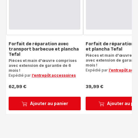
Forfait de réparation avec
Forfait de réparation 
transport barbecue et plancha
et plancha Tefal
Tefal
Pièces et main d'œuvre c
avec extension de garantie
Pièces et main d'œuvre comprises
mois !
avec extension de garantie de 6
Expédié par
l’entrepôt acc
mois !
Expédié par
l’entrepôt accessoires
62,99 €
39,99 €
Prix
Prix
Ajouter au panier
Ajouter au pa