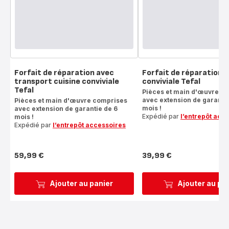
Forfait de réparation avec
Forfait de réparation c
transport cuisine conviviale
conviviale Tefal
Tefal
Pièces et main d'œuvre c
avec extension de garantie
Pièces et main d'œuvre comprises
mois !
avec extension de garantie de 6
Expédié par
l’entrepôt acc
mois !
Expédié par
l’entrepôt accessoires
59,99 €
39,99 €
Prix
Prix
Ajouter au panier
Ajouter au pa