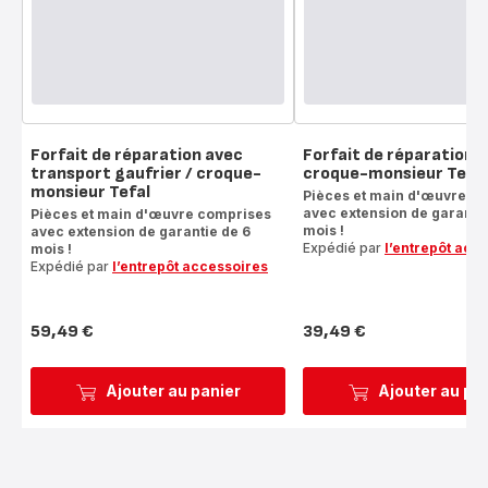
Forfait de réparation avec
Forfait de réparation g
transport gaufrier / croque-
croque-monsieur Tefal
monsieur Tefal
Pièces et main d'œuvre c
avec extension de garantie
Pièces et main d'œuvre comprises
mois !
avec extension de garantie de 6
Expédié par
l’entrepôt acc
mois !
Expédié par
l’entrepôt accessoires
59,49 €
39,49 €
Prix
Prix
Ajouter au panier
Ajouter au pa