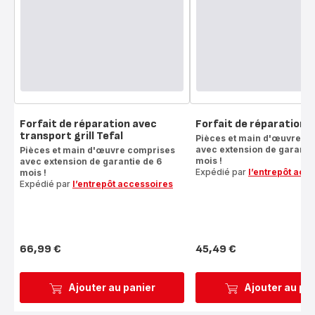
Forfait de réparation avec
Forfait de réparation gr
transport grill Tefal
Pièces et main d'œuvre c
avec extension de garantie
Pièces et main d'œuvre comprises
mois !
avec extension de garantie de 6
Expédié par
l’entrepôt acc
mois !
Expédié par
l’entrepôt accessoires
66,99 €
45,49 €
Prix
Prix
Ajouter au panier
Ajouter au pa