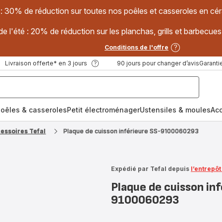
 : 30% de réduction sur toutes nos poêles et casseroles en
e l'été : 20% de réduction sur les planchas, grills et barbec
Conditions de l'offre
Livraison offerte* en 3 jours
90 jours pour changer d’avis
Garantie
oêles & casseroles
Petit électroménager
Ustensiles & moules
Ac
cessoires Tefal
Plaque de cuisson inférieure SS-9100060293
Expédié par Tefal depuis
l’entrepô
Plaque de cuisson inf
9100060293