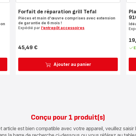
Forfait de réparation grill Tefal
Pl
91
Pièces et main d'œuvre comprises avec extension
de garantie de 6 mois !
ion
Idé
Expédié par
l’entrepôt accessoires
Exp
19
Prix
45,49 €
E
Prix
Ajouter au panier
Conçu pour 1 produit(s)
article est bien compatible avec votre appareil, veuillez saisir
ans la barre de recherche ci-dessous ou vous référez au table