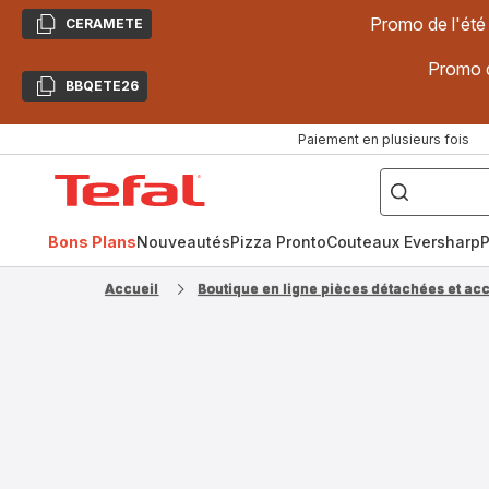
Promo de l'été
CERAMETE
Copier
Promo d
BBQETE26
Copier
Paiement en plusieurs fois
["Poêles
inox,
Accueil
Cake
Factory,
Tefal
Planchas,
Céramique..."]
Bons Plans
Nouveautés
Pizza Pronto
Couteaux Eversharp
P
Accueil
Boutique en ligne pièces détachées et ac