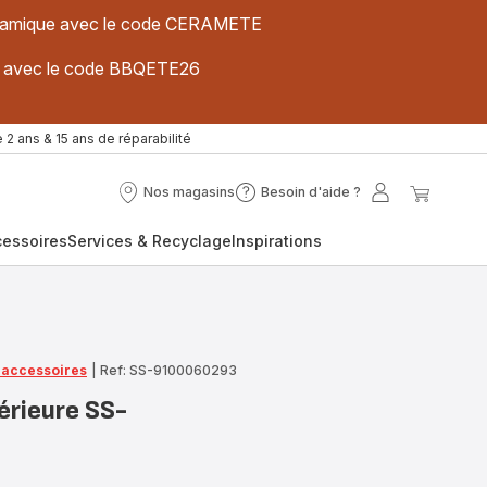
 céramique avec le code CERAMETE
ues avec le code BBQETE26
 2 ans & 15 ans de réparabilité
Nos magasins
Besoin d'aide ?
Nos
Besoin
Mon
Mon
magasins
d'aide
compte
panier
cessoires
Services & Recyclage
Inspirations
?
t accessoires
|
Ref: SS-9100060293
érieure SS-