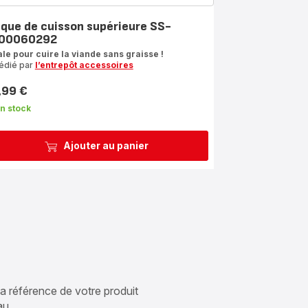
aque de cuisson supérieure SS-
00060292
ale pour cuire la viande sans graisse !
édié par
l’entrepôt accessoires
,99 €
n stock
Ajouter au panier
 la référence de votre produit
au