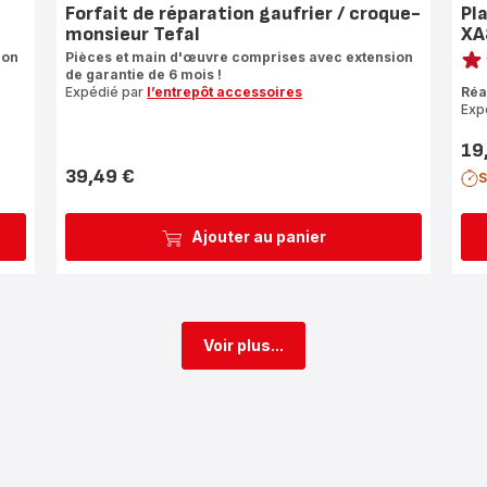
Forfait de réparation gaufrier / croque-
Pl
monsieur Tefal
XA
Note
ion
Pièces et main d'œuvre comprises avec extension
de garantie de 6 mois !
rati
Expédié par
l’entrepôt accessoires
Réa
Exp
19
Prix
39,49 €
S
Prix
Ajouter au panier
Voir plus...