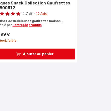
aques Snack Collection Gaufrettes
800512
4.7
/5
-
10 Avis
ngs.4.7
lisez de délicieuses gaufrettes maison !
édié par
l’entrepôt produits
,99 €
tock faible
Ajouter au panier