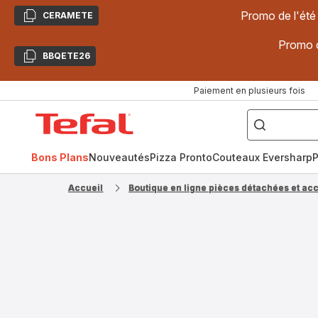
Promo de l'été
CERAMETE
Copier
Promo d
BBQETE26
Copier
Paiement en plusieurs fois
["Poêles
inox,
Accueil
Cake
Factory,
Tefal
Planchas,
Céramique..."]
Bons Plans
Nouveautés
Pizza Pronto
Couteaux Eversharp
P
Accueil
Boutique en ligne pièces détachées et ac