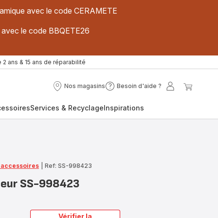
 céramique avec le code CERAMETE
ues avec le code BBQETE26
 2 ans & 15 ans de réparabilité
Nos magasins
Besoin d'aide ?
Nos
Besoin
Mon
Mon
magasins
d'aide
compte
panier
cessoires
Services & Recyclage
Inspirations
?
t accessoires
|
Ref: SS-998423
ieur SS-998423
Vérifier la