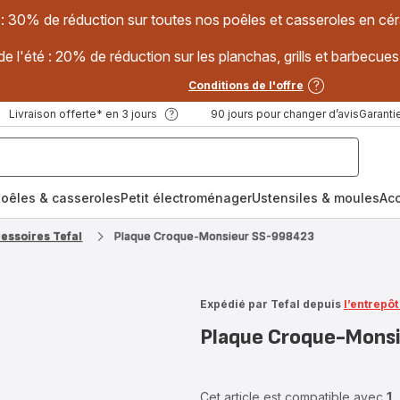
 : 30% de réduction sur toutes nos poêles et casseroles en
e l'été : 20% de réduction sur les planchas, grills et barbec
Conditions de l'offre
Livraison offerte* en 3 jours
90 jours pour changer d’avis
Garantie
oêles & casseroles
Petit électroménager
Ustensiles & moules
Ac
cessoires Tefal
Plaque Croque-Monsieur SS-998423
Expédié par Tefal depuis
l’entrepô
Plaque Croque-Mons
Cet article est compatible avec
1