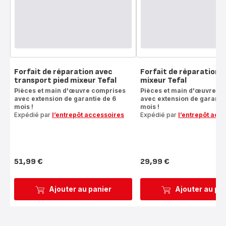
Forfait de réparation avec
Forfait de réparation p
transport pied mixeur Tefal
mixeur Tefal
Pièces et main d'œuvre comprises
Pièces et main d'œuvre c
avec extension de garantie de 6
avec extension de garantie
mois !
mois !
Expédié par
l’entrepôt accessoires
Expédié par
l’entrepôt acc
51,99 €
29,99 €
Prix
Prix
Ajouter au panier
Ajouter au pa