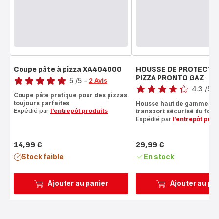
Coupe pâte à pizza XA404000
HOUSSE DE PROTECTI
Note
PIZZA PRONTO GAZ
Note
5
/5
-
2 Avis
4.3
/5
-
Avis
Coupe pâte pratique pour des pizzas
ratings.4.3
5
toujours parfaites
Housse haut de gamme po
étoiles
Expédié par
l’entrepôt produits
transport sécurisé du four 
(moyenne)
Expédié par
l’entrepôt prod
14,99 €
29,99 €
Prix
Prix
Stock faible
En stock
Ajouter au panier
Ajouter au pa