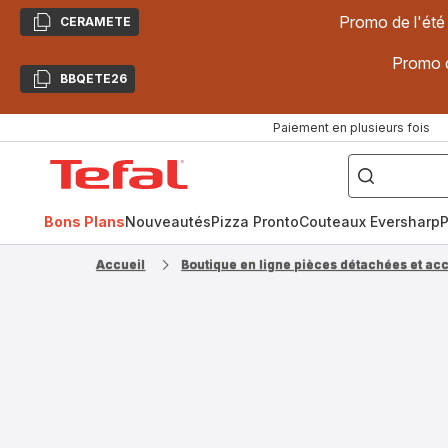
Promo de l'été
CERAMETE
Copier
Promo d
BBQETE26
Copier
Paiement en plusieurs fois
["Poêles
inox,
Accueil
Cake
Factory,
Tefal
Planchas,
Céramique..."]
Bons Plans
Nouveautés
Pizza Pronto
Couteaux Eversharp
P
Accueil
Boutique en ligne pièces détachées et ac