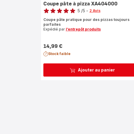
Coupe pâte à pizza XA404000
Note
5
/5
-
2 Avis
Avis
Coupe pâte pratique pour des pizzas toujours
5
parfaites
étoiles
Expédié par
l’entrepôt produits
(moyenne)
14,99 €
Prix
Stock faible
Ajouter au panier