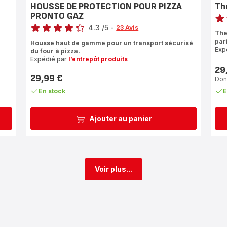
HOUSSE DE PROTECTION POUR PIZZA
Th
Note
PRONTO GAZ
Note
4.3
/5
-
rati
23 Avis
The
ratings.4.3
par
Housse haut de gamme pour un transport sécurisé
Exp
du four à pizza.
Expédié par
l’entrepôt produits
29
Prix
29,99 €
Dont
Prix
En stock
E
Ajouter au panier
Voir plus...