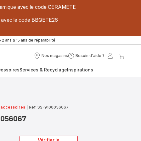
 céramique avec le code CERAMETE
ues avec le code BBQETE26
 2 ans & 15 ans de réparabilité
Nos magasins
Besoin d'aide ?
Nos
Besoin
Mon
Mon
magasins
d'aide
compte
panier
cessoires
Services & Recyclage
Inspirations
?
t accessoires
|
Ref: SS-9100056067
00056067
Vérifier la