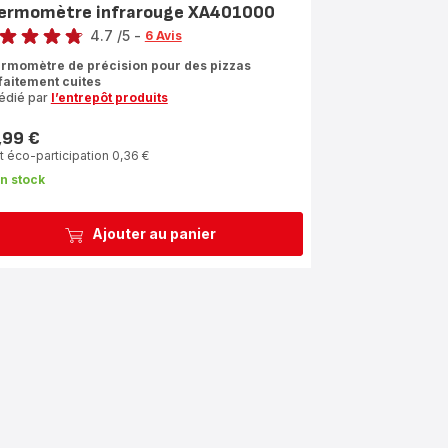
ermomètre infrarouge XA401000
4.7
/5
-
6 Avis
ngs.4.7
rmomètre de précision pour des pizzas
faitement cuites
édié par
l’entrepôt produits
,99 €
 éco-participation 0,36 €
n stock
Ajouter au panier