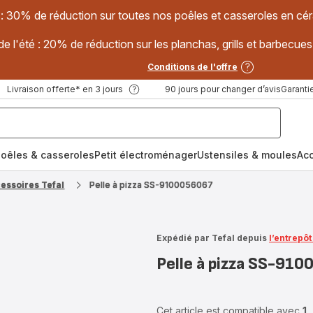
 : 30% de réduction sur toutes nos poêles et casseroles en
e l'été : 20% de réduction sur les planchas, grills et barbec
Conditions de l'offre
Livraison offerte* en 3 jours
90 jours pour changer d’avis
Garantie
oêles & casseroles
Petit électroménager
Ustensiles & moules
Ac
cessoires Tefal
Pelle à pizza SS-9100056067
Expédié par Tefal depuis
l’entrepô
Pelle à pizza SS-91
Cet article est compatible avec
1