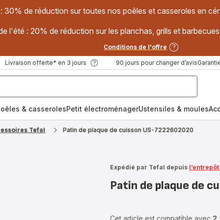
 : 30% de réduction sur toutes nos poêles et casseroles en
e l'été : 20% de réduction sur les planchas, grills et barbec
Conditions de l'offre
Livraison offerte* en 3 jours
90 jours pour changer d’avis
Garantie
oêles & casseroles
Petit électroménager
Ustensiles & moules
Ac
cessoires Tefal
Patin de plaque de cuisson US-7222602020
Expédié par Tefal depuis
l’entrepô
Patin de plaque de 
Cet article est compatible avec
2