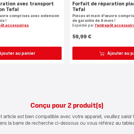
aration avec transport
Forfait de réparation pl
on Tefal
Tefal
œuvre comprises avec extension
Pièces et main d'œuvre compris
is !
de garantie de 6 mois !
pôt accessoires
Expédié par
l’entrepôt accessoir
59,99 €
Prix
Ajouter au panier
Ajouter au p
Conçu pour 2 produit(s)
article est bien compatible avec votre appareil, veuillez saisir
ans la barre de recherche ci-dessous ou vous référez au table