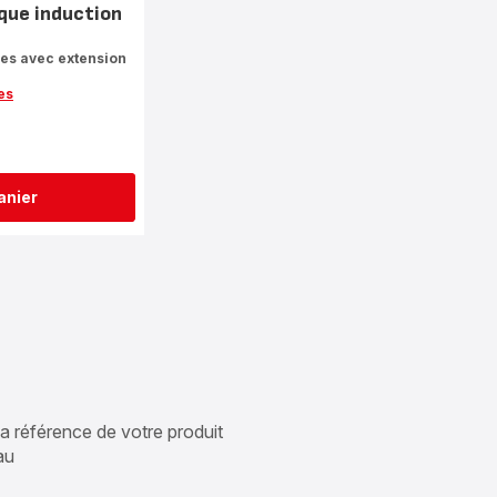
aque induction
es avec extension
es
anier
 la référence de votre produit
au