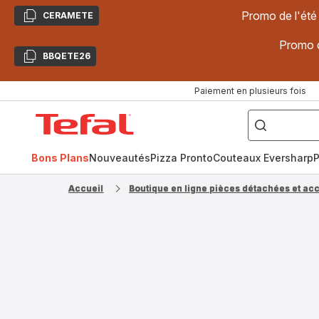
Promo de l'été
CERAMETE
Copier
Promo d
BBQETE26
Copier
Paiement en plusieurs fois
["Poêles
inox,
Accueil
Cake
Factory,
Tefal
Planchas,
Céramique..."]
Bons Plans
Nouveautés
Pizza Pronto
Couteaux Eversharp
P
Accueil
Boutique en ligne pièces détachées et ac