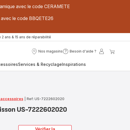
 céramique avec le code CERAMETE
ues avec le code BBQETE26
 2 ans & 15 ans de réparabilité
Nos magasins
Besoin d'aide ?
Nos
Besoin
Mon
Mon
magasins
d'aide
compte
panier
cessoires
Services & Recyclage
Inspirations
?
t accessoires
|
Ref: US-7222602020
cuisson US-7222602020
Vérifier la