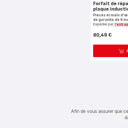
Forfait de rép
plaque inducti
Pièces et main d'
de garantie de 6 mo
Expédié par
l’entre
80,49 €
Prix
Afin de vous assurer que cet 
d