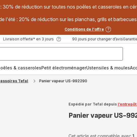
 : 30% de réduction sur toutes nos poêles et casseroles en
e l'été : 20% de réduction sur les planchas, grills et barbec
Conditions de l'offre
Livraison offerte* en 3 jours
90 jours pour changer d’avis
Garantie
oêles & casseroles
Petit électroménager
Ustensiles & moules
Ac
cessoires Tefal
Panier vapeur US-992290
Expédié par Tefal depuis
l’entrepô
Panier vapeur US-99
Cet article est compatible avec
1