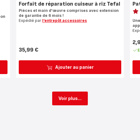
Forfait de réparation cuiseur à riz Tefal
Pa
Note
Pièces et main d'œuvre comprises avec extension
de garantie de 6 mois !
ion
rati
Expédié par
l’entrepôt accessoires
Une
app
Exp
2,
Prix
35,99 €
E
Prix
Ajouter au panier
Voir plus...