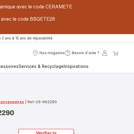
 céramique avec le code CERAMETE
ues avec le code BBQETE26
 2 ans & 15 ans de réparabilité
Nos magasins
Besoin d'aide ?
Nos
Besoin
Mon
Mon
magasins
d'aide
compte
panier
cessoires
Services & Recyclage
Inspirations
?
t accessoires
|
Ref: US-992290
2290
Vérifier la