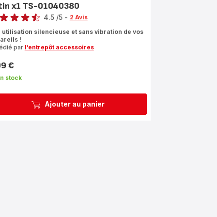
tin x1 TS-01040380
4.5
/5
-
2 Avis
ngs.4.5
 utilisation silencieuse et sans vibration de vos
areils !
édié par
l’entrepôt accessoires
99 €
n stock
Ajouter au panier