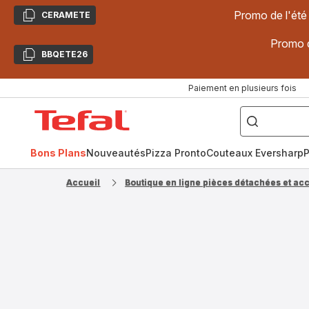
Promo de l'été
CERAMETE
Copier
Promo d
BBQETE26
Copier
Paiement en plusieurs fois
["Poêles
inox,
Accueil
Cake
Factory,
Tefal
Planchas,
Céramique..."]
Bons Plans
Nouveautés
Pizza Pronto
Couteaux Eversharp
P
Accueil
Boutique en ligne pièces détachées et ac