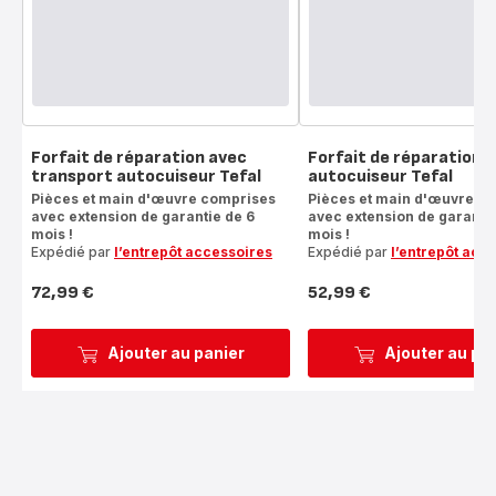
Forfait de réparation avec
Forfait de réparation
transport autocuiseur Tefal
autocuiseur Tefal
Pièces et main d'œuvre comprises
Pièces et main d'œuvre c
avec extension de garantie de 6
avec extension de garantie
mois !
mois !
Expédié par
l’entrepôt accessoires
Expédié par
l’entrepôt acc
72,99 €
52,99 €
Prix
Prix
Ajouter au panier
Ajouter au pa