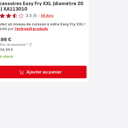
cessoires Easy Fry XXL (diamètre 20
) XA113010
3.5
/5
-
56 Avis
ngs.3.5
utez un niveau de cuisson à votre Easy Fry XXL !
édié par
l’entrepôt produits
,99 €
Prix recommandé
*
34,99 €
n stock
Ajouter au panier