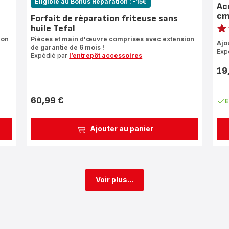
Eligible au Bonus Réparation : -15€
Ac
cm
Forfait de réparation friteuse sans
Note
huile Tefal
rati
ion
Pièces et main d'œuvre comprises avec extension
Ajo
de garantie de 6 mois !
Exp
Expédié par
l’entrepôt accessoires
19
Prix
60,99 €
E
Prix
Ajouter au panier
Voir plus...