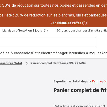
 : 30% de réduction sur toutes nos poêles et casseroles en
e l'été : 20% de réduction sur les planchas, grills et barbec
Conditions de l'offre
Livraison offerte* en 3 jours
90 jours pour changer d’avis
Garantie
oêles & casseroles
Petit électroménager
Ustensiles & moules
Ac
cessoires Tefal
Panier complet de friteuse SS-997464
Expédié par Tefal depuis
l’entrepô
Panier complet de f
Cet article est compatible avec
1