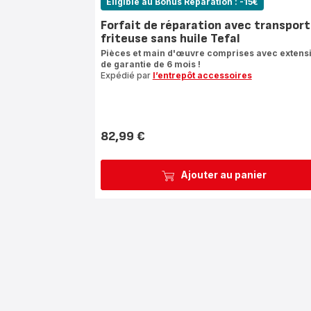
Eligible au Bonus Réparation : -15€
Forfait de réparation avec transport
friteuse sans huile Tefal
Pièces et main d'œuvre comprises avec extens
de garantie de 6 mois !
Expédié par
l’entrepôt accessoires
82,99 €
Prix
Ajouter au panier