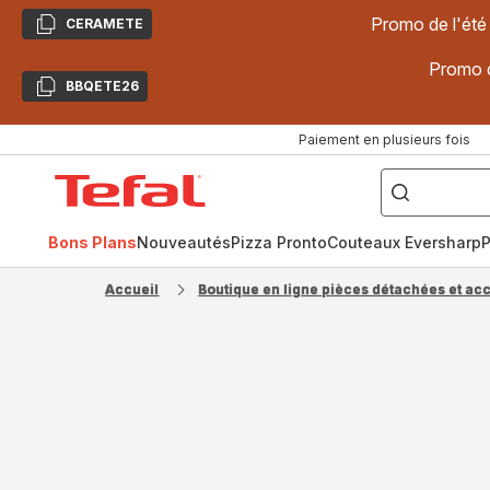
Promo de l'été
CERAMETE
Copier
Promo d
BBQETE26
Copier
Paiement en plusieurs fois
["Poêles
inox,
Accueil
Cake
Factory,
Tefal
Planchas,
Céramique..."]
Bons Plans
Nouveautés
Pizza Pronto
Couteaux Eversharp
P
Accueil
Boutique en ligne pièces détachées et ac