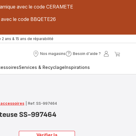
 céramique avec le code CERAMETE
ues avec le code BBQETE26
 2 ans & 15 ans de réparabilité
Nos magasins
Besoin d'aide ?
Nos
Besoin
Mon
Mon
magasins
d'aide
compte
panier
cessoires
Services & Recyclage
Inspirations
?
t accessoires
|
Ref: SS-997464
riteuse SS-997464
Vérifier la