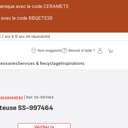
 céramique avec le code CERAMETE
ues avec le code BBQETE26
 2 ans & 15 ans de réparabilité
Nos magasins
Besoin d'aide ?
Nos
Besoin
Mon
Mon
magasins
d'aide
compte
panier
cessoires
Services & Recyclage
Inspirations
?
t accessoires
|
Ref: SS-997464
riteuse SS-997464
Vérifier la