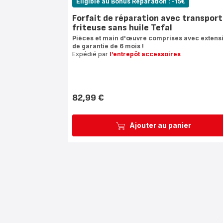
Eligible au Bonus Réparation : -15€
Forfait de réparation avec transport
friteuse sans huile Tefal
Pièces et main d'œuvre comprises avec extens
de garantie de 6 mois !
Expédié par
l’entrepôt accessoires
82,99 €
Prix
Ajouter au panier