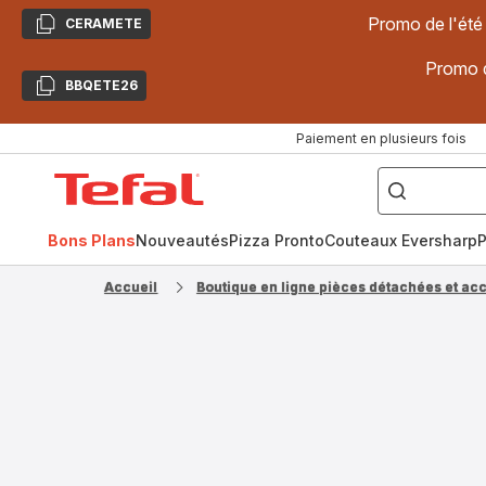
Promo de l'été
CERAMETE
Copier
Promo d
BBQETE26
Copier
Paiement en plusieurs fois
["Poêles
inox,
Accueil
Cake
Factory,
Tefal
Planchas,
Céramique..."]
Bons Plans
Nouveautés
Pizza Pronto
Couteaux Eversharp
P
Accueil
Boutique en ligne pièces détachées et ac