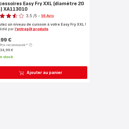
cessoires Easy Fry XXL (diamètre 20
) XA113010
3.5
/5
-
56 Avis
ngs.3.5
utez un niveau de cuisson à votre Easy Fry XXL !
édié par
l’entrepôt produits
,99 €
Prix recommandé
*
34,99 €
n stock
Ajouter au panier