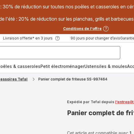
 : 30% de réduction sur toutes nos poêles et casseroles en
e l'été : 20% de réduction sur les planchas, grills et barbec
Conditions de l'offre
Livraison offerte* en 3 jours
90 jours pour changer d’avis
Garantie
oêles & casseroles
Petit électroménager
Ustensiles & moules
Ac
cessoires Tefal
Panier complet de friteuse SS-997464
Expédié par Tefal depuis
l’entrepô
Panier complet de f
Cet article est compatible avec
1