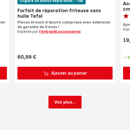
Eligible au Bonus Réparation : -15€
Ac
cm
Forfait de réparation friteuse sans
Note
huile Tefal
rati
ion
Pièces et main d'œuvre comprises avec extension
Ajo
de garantie de 6 mois !
Exp
Expédié par
l’entrepôt accessoires
19
Prix
60,99 €
E
Prix
Ajouter au panier
Voir plus...