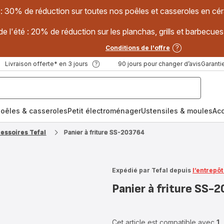
 : 30% de réduction sur toutes nos poêles et casseroles en
e l'été : 20% de réduction sur les planchas, grills et barbec
Conditions de l'offre
Livraison offerte* en 3 jours
90 jours pour changer d’avis
Garantie
oêles & casseroles
Petit électroménager
Ustensiles & moules
Ac
cessoires Tefal
Panier à friture SS-203764
Expédié par Tefal depuis
l’entrepô
Panier à friture SS-
Cet article est compatible avec
1