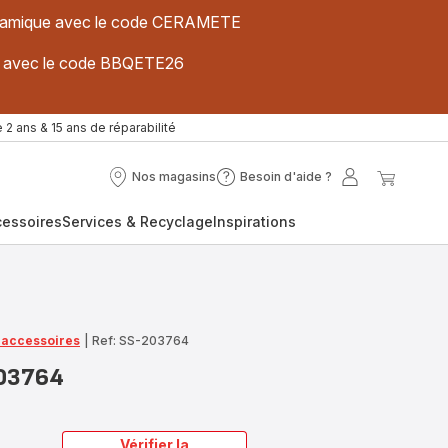
 céramique avec le code CERAMETE
ues avec le code BBQETE26
 2 ans & 15 ans de réparabilité
Nos magasins
Besoin d'aide ?
Nos
Besoin
Mon
Mon
magasins
d'aide
compte
panier
cessoires
Services & Recyclage
Inspirations
?
t accessoires
|
Ref: SS-203764
203764
Vérifier la