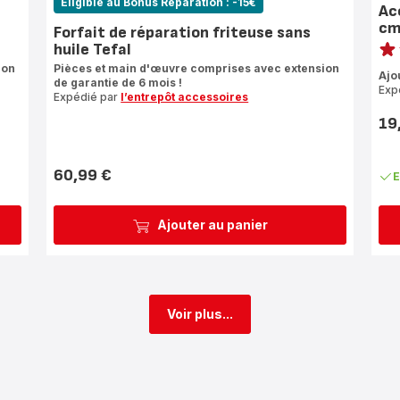
Eligible au Bonus Réparation : -15€
Ac
cm
Forfait de réparation friteuse sans
Note
huile Tefal
rati
ion
Pièces et main d'œuvre comprises avec extension
Ajo
de garantie de 6 mois !
Exp
Expédié par
l’entrepôt accessoires
19
Prix
60,99 €
E
Prix
Ajouter au panier
Voir plus...