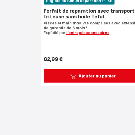
Eligible au Bonus Réparation : -15€
Forfait de réparation avec transport
friteuse sans huile Tefal
Pièces et main d'œuvre comprises avec extens
de garantie de 6 mois !
Expédié par
l’entrepôt accessoires
82,99 €
Prix
Ajouter au panier