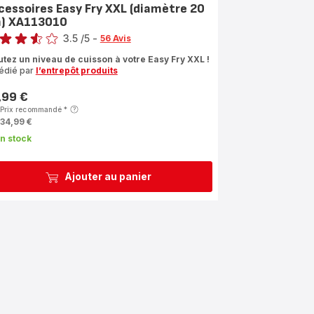
cessoires Easy Fry XXL (diamètre 20
) XA113010
3.5
/5
-
56 Avis
ngs.3.5
utez un niveau de cuisson à votre Easy Fry XXL !
édié par
l’entrepôt produits
,99 €
Prix recommandé
*
34,99 €
n stock
Ajouter au panier