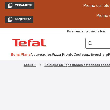
Promo de l'été
CERAMETE
Copier
Promo d
BBQETE26
Copier
Paiement en plusieurs fois
["Poêles
inox,
Accueil
Cake
Factory,
Tefal
Planchas,
Céramique..."]
Bons Plans
Nouveautés
Pizza Pronto
Couteaux Eversharp
P
Accueil
Boutique en ligne pièces détachées et ac