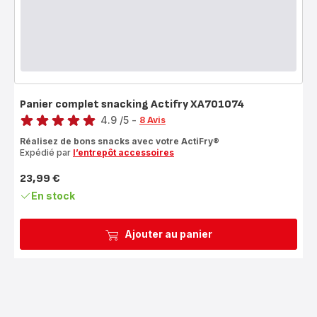
Panier complet snacking Actifry XA701074
Note
4.9
/5
-
8 Avis
ratings.4.9
Réalisez de bons snacks avec votre ActiFry®
Expédié par
l’entrepôt accessoires
23,99 €
Prix
En stock
Ajouter au panier