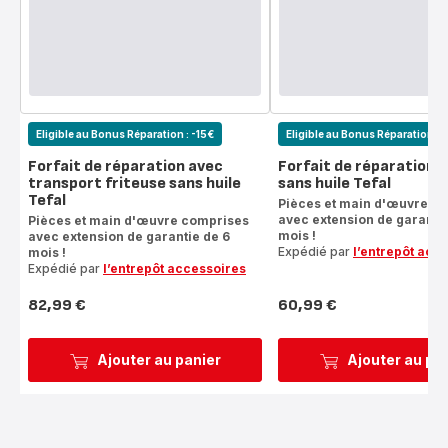
Eligible au Bonus Réparation : -15€
Eligible au Bonus Réparation : 
Forfait de réparation avec
Forfait de réparation f
transport friteuse sans huile
sans huile Tefal
Tefal
Pièces et main d'œuvre c
avec extension de garantie
Pièces et main d'œuvre comprises
mois !
avec extension de garantie de 6
Expédié par
l’entrepôt acc
mois !
Expédié par
l’entrepôt accessoires
82,99 €
60,99 €
Prix
Prix
Ajouter au panier
Ajouter au pa