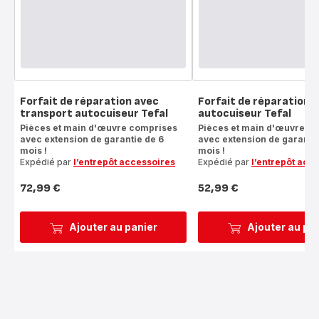
Forfait de réparation avec
Forfait de réparation
transport autocuiseur Tefal
autocuiseur Tefal
Pièces et main d'œuvre comprises
Pièces et main d'œuvre c
avec extension de garantie de 6
avec extension de garantie
mois !
mois !
Expédié par
l’entrepôt accessoires
Expédié par
l’entrepôt acc
72,99 €
52,99 €
Prix
Prix
Ajouter au panier
Ajouter au pa