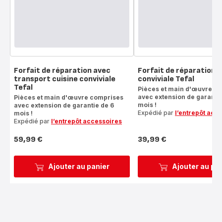
Forfait de réparation avec
Forfait de réparation c
transport cuisine conviviale
conviviale Tefal
Tefal
Pièces et main d'œuvre c
avec extension de garantie
Pièces et main d'œuvre comprises
mois !
avec extension de garantie de 6
Expédié par
l’entrepôt acc
mois !
Expédié par
l’entrepôt accessoires
59,99 €
39,99 €
Prix
Prix
Ajouter au panier
Ajouter au pa