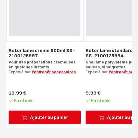
Rotor lame crème 900ml SS-
Rotor lame standard 
2100125997
SS-2100125994
Pour des préparations crémeuses
Une lame polyvalente pour
en quelques instants
sauces, vinaigrettes
Expédié par
l’entrepôt accessoires
Expédié par
l’entrepôt acc
10,99 €
9,99 €
Prix
Prix
En stock
En stock
Ajouter au panier
Ajouter au pa