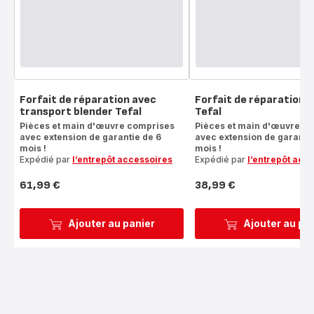
Forfait de réparation avec
Forfait de réparation 
transport blender Tefal
Tefal
Pièces et main d'œuvre comprises
Pièces et main d'œuvre c
avec extension de garantie de 6
avec extension de garantie
mois !
mois !
Expédié par
l’entrepôt accessoires
Expédié par
l’entrepôt acc
61,99 €
38,99 €
Prix
Prix
Ajouter au panier
Ajouter au pa