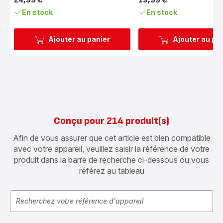
24,99 €
19,99 €
Prix
Prix
En stock
En stock
Ajouter au panier
Ajouter au pa
Conçu pour 214 produit(s)
Afin de vous assurer que cet article est bien compatible
avec votre appareil, veuillez saisir la référence de votre
produit dans la barre de recherche ci-dessous ou vous
référez au tableau