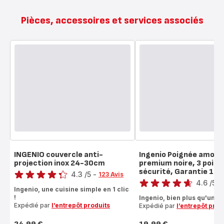
Pièces, accessoires et services associés
INGENIO couvercle anti-
Ingenio Poignée amovib
projection inox 24-30cm
premium noire, 3 point
Note
sécurité, Garantie 10 
Note
4.3
/5
-
123 Avis
4.6
/5
-
ratings.4.3
Ingenio, une cuisine simple en 1 clic
ratings.4.6
!
Ingenio, bien plus qu'une p
Expédié par
l’entrepôt produits
Expédié par
l’entrepôt prod