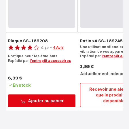
Plaque SS-189208
Patin x4 SS-189245
Note
Une utilisation silencieuse
4
/5
-
4 Avis
vibration de vos appareils 
Avis
Pratique pour les étudiants
Expédié par
l’entrepôt acc
4
Expédié par
l’entrepôt accessoires
étoiles
3,99 €
Prix
(moyenne)
Actuellement indisponi
6,99 €
Prix
En stock
Recevoir une alert
que le produit e
Patin
Ajouter au panier
disponible
x4
SS-
18924